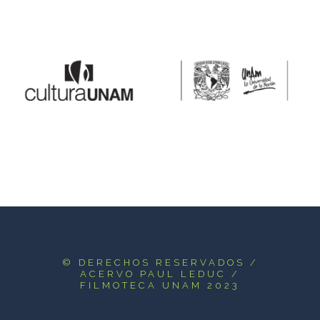
© DERECHOS RESERVADOS
/
ACERVO PAUL LEDUC /
FILMOTECA UNAM 2023