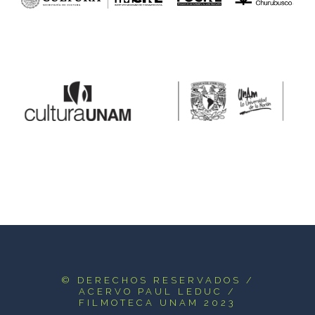
© DERECHOS RESERVADOS
/
ACERVO PAUL LEDUC /
FILMOTECA UNAM 2023