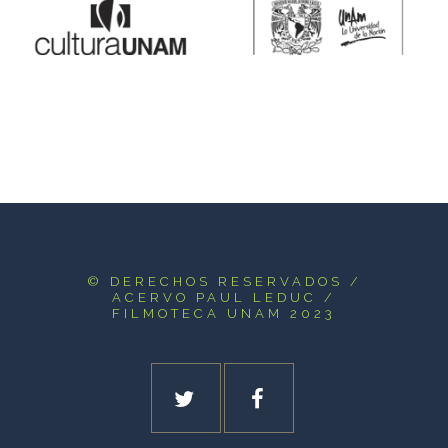
© DERECHOS RESERVADOS
/
ACERVO PAUL LEDUC /
FILMOTECA UNAM 2023