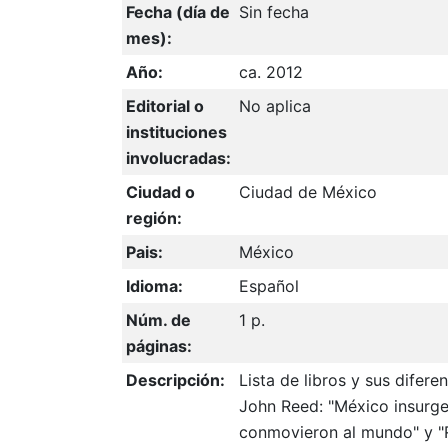
Fecha (día de
Sin fecha
mes):
Año:
ca. 2012
Editorial o
No aplica
instituciones
involucradas:
Ciudad o
Ciudad de México
región:
Pais:
México
Idioma:
Español
Núm. de
1 p.
páginas:
Descripción:
Lista de libros y sus difere
John Reed: "México insurgen
conmovieron al mundo" y "R