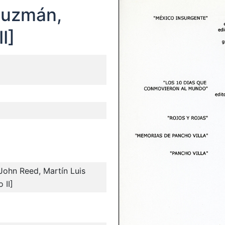
Guzmán,
I]
 John Reed, Martín Luis
 II]