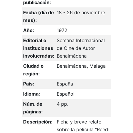
publicación:
Fecha (día de
18 - 26 de noviembre
mes):
Año:
1972
Editorial o
Semana Internacional
instituciones
de Cine de Autor
involucradas:
Benalmádena
Ciudad o
Benalmádena, Málaga
región:
Pais:
España
Idioma:
Español
Núm. de
4 pp.
páginas:
Descripción:
Ficha y breve relato
sobre la película "Reed: