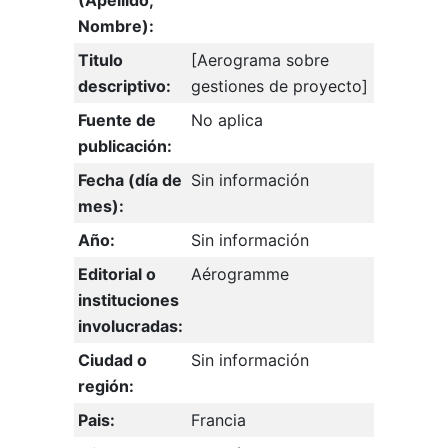
(Apellido,
Nombre):
Titulo
[Aerograma sobre
descriptivo:
gestiones de proyecto]
Fuente de
No aplica
publicación:
Fecha (día de
Sin información
mes):
Año:
Sin información
Editorial o
Aérogramme
instituciones
involucradas:
Ciudad o
Sin información
región:
Pais:
Francia