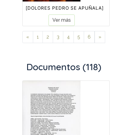
[DOLORES PEDRO SE APUÑALA]
Ver más
«
1
2
3
4
5
6
»
Documentos (118)