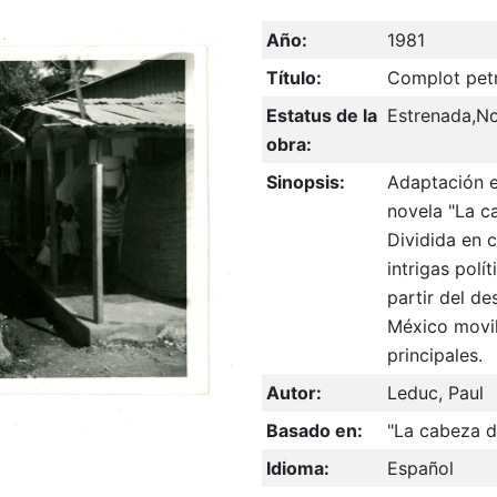
Año:
1981
Título:
Complot petr
Estatus de la
Estrenada,No
obra:
Sinopsis:
Adaptación e
novela "La c
Dividida en c
intrigas polí
partir del de
México movil
principales.
Autor:
Leduc, Paul
Basado en:
"La cabeza d
Idioma:
Español