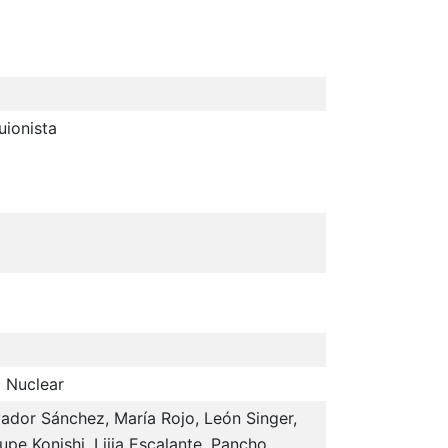
uionista
a Nuclear
ador Sánchez, María Rojo, León Singer,
upe Konishi, Lijia Escalante, Pancho