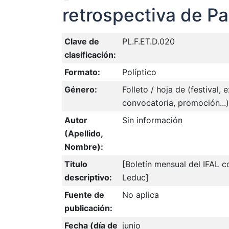
retrospectiva de P
Clave de
PL.F.ET.D.020
clasificación:
Formato:
Políptico
Género:
Folleto / hoja de (festival,
convocatoria, promoción...)
Autor
Sin información
(Apellido,
Nombre):
Titulo
[Boletín mensual del IFAL c
descriptivo:
Leduc]
Fuente de
No aplica
publicación:
Fecha (día de
junio