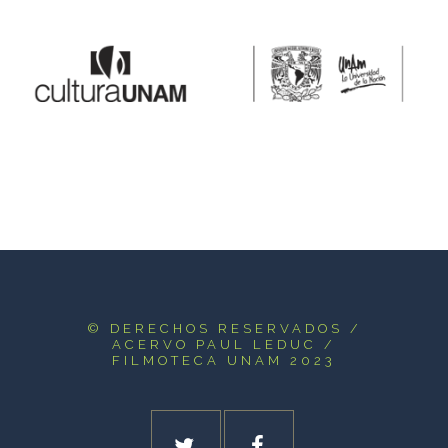
© DERECHOS RESERVADOS
/
ACERVO PAUL LEDUC /
FILMOTECA UNAM 2023