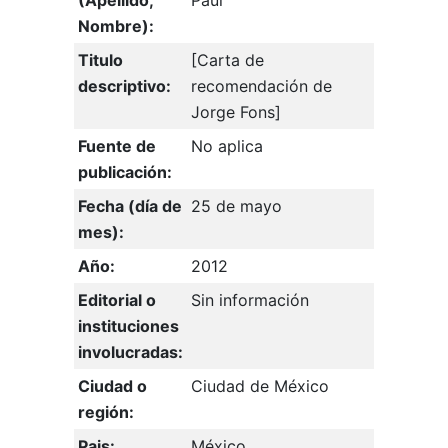
(Apellido,
Paul
Nombre):
Titulo
[Carta de
descriptivo:
recomendación de
Jorge Fons]
Fuente de
No aplica
publicación:
Fecha (día de
25 de mayo
mes):
Año:
2012
Editorial o
Sin información
instituciones
involucradas:
Ciudad o
Ciudad de México
región:
Pais:
México