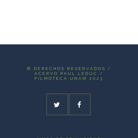
© DERECHOS RESERVADOS
/
ACERVO PAUL LEDUC /
FILMOTECA UNAM 2023