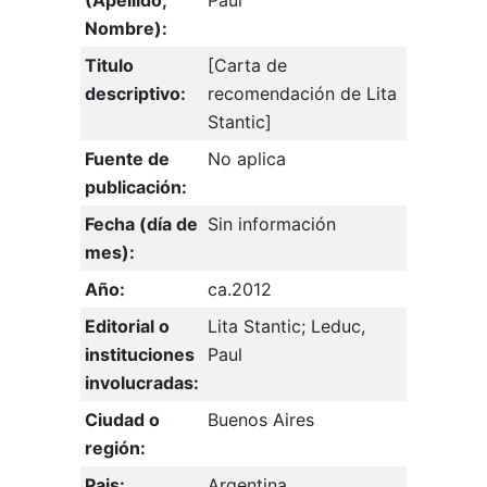
(Apellido,
Paul
Nombre):
Titulo
[Carta de
descriptivo:
recomendación de Lita
Stantic]
Fuente de
No aplica
publicación:
Fecha (día de
Sin información
mes):
Año:
ca.2012
Editorial o
Lita Stantic; Leduc,
instituciones
Paul
involucradas:
Ciudad o
Buenos Aires
región:
Pais:
Argentina