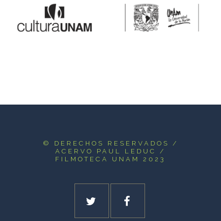
© DERECHOS RESERVADOS
/
ACERVO PAUL LEDUC /
FILMOTECA UNAM 2023