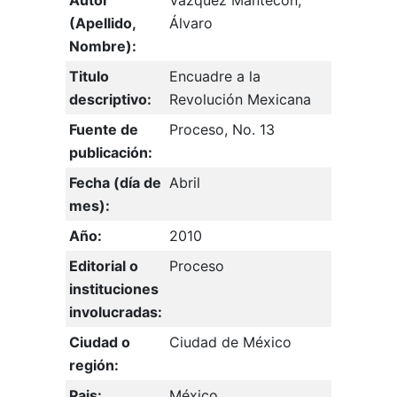
Autor
Vázquez Mantecón,
(Apellido,
Álvaro
Nombre):
Titulo
Encuadre a la
descriptivo:
Revolución Mexicana
Fuente de
Proceso, No. 13
publicación:
Fecha (día de
Abril
mes):
Año:
2010
Editorial o
Proceso
instituciones
involucradas:
Ciudad o
Ciudad de México
región:
Pais:
México