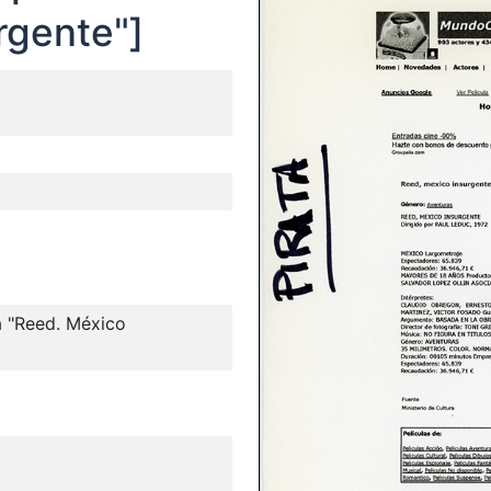
rgente"]
la "Reed. México