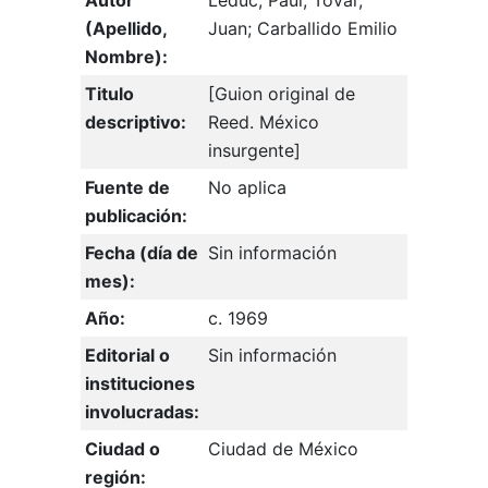
Autor
Leduc, Paul; Tovar,
(Apellido,
Juan; Carballido Emilio
Nombre):
Titulo
[Guion original de
descriptivo:
Reed. México
insurgente]
Fuente de
No aplica
publicación:
Fecha (día de
Sin información
mes):
Año:
c. 1969
Editorial o
Sin información
instituciones
involucradas:
Ciudad o
Ciudad de México
región: