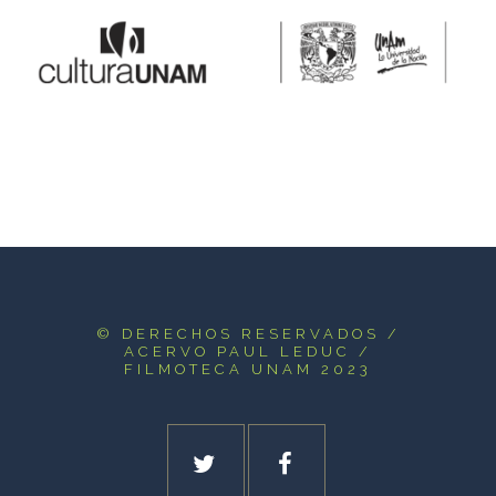
© DERECHOS RESERVADOS
/
ACERVO PAUL LEDUC /
FILMOTECA UNAM 2023