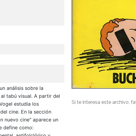
un análisis sobre la
al tabú visual. A partir del
Si te interesa este archivo, f
 Vogel estudia los
el cine. En la sección
un nuevo cine" aparece un
ue define como:
ental, antifolclórico y