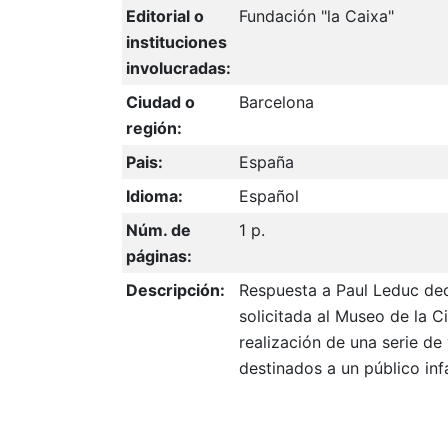
Editorial o
Fundación "la Caixa"
instituciones
involucradas:
Ciudad o
Barcelona
región:
Pais:
España
Idioma:
Español
Núm. de
1 p.
páginas:
Descripción:
Respuesta a Paul Leduc de
solicitada al Museo de la C
realización de una serie de
destinados a un público infa