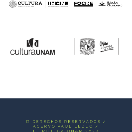
© DERECHOS RESERVADOS
/
ACERVO PAUL LEDUC /
FILMOTECA UNAM 2023