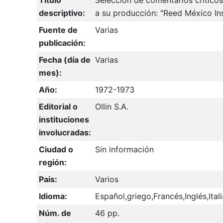
Titulo
Selección de comentarios críticos
descriptivo:
a su producción: "Reed México In
Fuente de
Varias
publicación:
Fecha (día de
Varias
mes):
Año:
1972-1973
Editorial o
Ollin S.A.
instituciones
involucradas:
Ciudad o
Sin información
región:
Pais:
Varios
Idioma:
Español,griego,Francés,Inglés,Ita
Núm. de
46 pp.