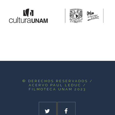
© DERECHOS RESERVADOS
/
ACERVO PAUL LEDUC /
FILMOTECA UNAM 2023